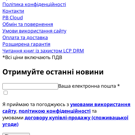
Політика конфіденційності
Контакти
PB Cloud
Обмін та повернення
Умови використання сайту
Оплата та доставка
Розширена гарантія
Читання книг із захистом LCP DRM
*
Всі ціни включають ПДВ
Отримуйте останні новини
Ваша електронна пошта *
Я приймаю та погоджуюсь з
умовами використання
сайту
,
політикою конфіденційності
та
умовами
договору купівлі-продажу (споживацької
угоди)