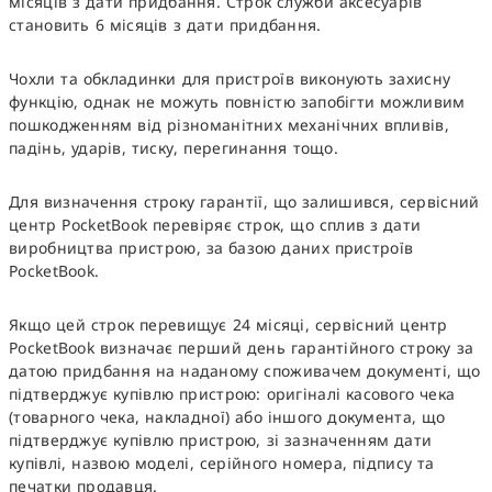
місяців з дати придбання. Строк служби аксесуарів
становить 6 місяців з дати придбання.
Чохли та обкладинки для пристроїв виконують захисну
функцію, однак не можуть повністю запобігти можливим
пошкодженням від різноманітних механічних впливів,
падінь, ударів, тиску, перегинання тощо.
Для визначення строку гарантії, що залишився, сервісний
центр PocketBook перевіряє строк, що сплив з дати
виробництва пристрою, за базою даних пристроїв
PocketBook.
Якщо цей строк перевищує 24 місяці, сервісний центр
PocketBook визначає перший день гарантійного строку за
датою придбання на наданому споживачем документі, що
підтверджує купівлю пристрою: оригіналі касового чека
(товарного чека, накладної) або іншого документа, що
підтверджує купівлю пристрою, зі зазначенням дати
купівлі, назвою моделі, серійного номера, підпису та
печатки продавця.