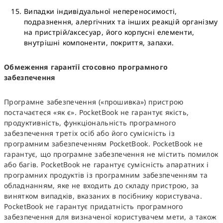
Випадки індивідуальної непереносимості,
подразнення, алергічних та інших реакцій організму
на пристрій/аксесуар, його корпусні елементи,
внутрішні компоненти, покриття, запахи.
Обмеження гарантії стосовно програмного
забезпечення
Програмне забезпечення («прошивка») пристрою
постачаєтеся «як є». PocketBook не гарантує якість,
продуктивність, функціональність програмного
забезпечення третіх осіб або його сумісність із
програмним забезпеченням PocketBook. PocketBook не
гарантує, що програмне забезпечення не містить помилок
або багів. PocketBook не гарантує сумісність апаратних і
програмних продуктів із програмним забезпеченням та
обладнанням, яке не входить до складу пристрою, за
винятком випадків, вказаних в посібнику користувача.
PocketBook не гарантує придатність програмного
забезпечення для визначеної користувачем мети, а також