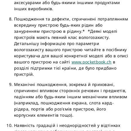
аксесуарами або будь-якими іншими продуктами
інших виробників.
Пошкодження та дефекти, спричинені потраплянням
всередину пристрою будь-яких рідин або
зануренням пристрою в рідину.* *Деякі моделі
пристроїв мають певний клас вологозахисту.
Детальнішу інформацію про параметри
вологозахисту вашого пристрою читайте в посібнику
користувача для вашої конкретної моделі або в описі
вашого пристрою на сайті
www.pocketbook.ch
в
розділі підтримки тієї країни, де було придбано
пристрій.
Механічні пошкодження, зокрема й приховані,
спричинені впливом сторонніх речовин і предметів,
падінням або будь-яким іншим механічним впливом
(наприклад, пошкодження екрана, слота кард-
рідера, портів або роз'ємів пристрою, його
корпусних елементів тощо).
Наявність градацій і неоднорідностей у відтінках