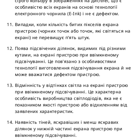
сірого кольору в зображеннях на дисплеї, що є
особливістю всіх екранів на основі технології
електронного чорнила (E-Ink) і не є дефектом.
Випадки, коли кількість битих пікселів екрана
пристрою (чорних точок або точок, які світяться на
екрані) не перевищує п'ять штук.
Поява підсвічених ділянок, видимих під різними
кутами, на екрані пристрою при ввімкненому
підсвічуванні. Це пов'язано з особливостями
технології виготовлення підсвічування екрана й не
може вважатися дефектом пристрою.
Відмінність у відтінках світла на екрані пристрою
при ввімкненому підсвічуванні. Це характерна
особливість виробництва світлодіодів, яка не є
показником якості пристрою або відхиленням від
заявлених характеристик.
Наявність тіней, яскравіших і менш яскравих
ділянок у нижній частині екрана пристрою при
ввімкненому підсвічуванні.