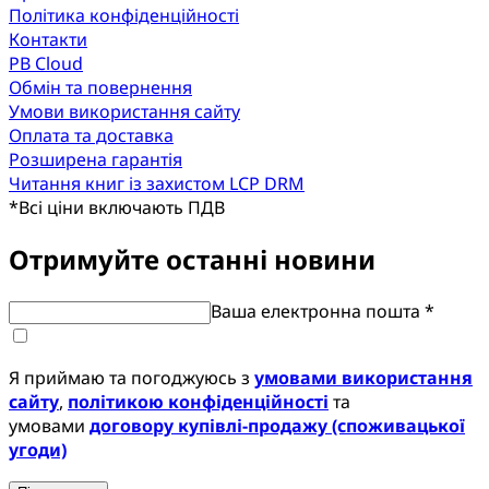
Політика конфіденційності
Контакти
PB Cloud
Обмін та повернення
Умови використання сайту
Оплата та доставка
Розширена гарантія
Читання книг із захистом LCP DRM
*
Всі ціни включають ПДВ
Отримуйте останні новини
Ваша електронна пошта *
Я приймаю та погоджуюсь з
умовами використання
сайту
,
політикою конфіденційності
та
умовами
договору купівлі-продажу (споживацької
угоди)