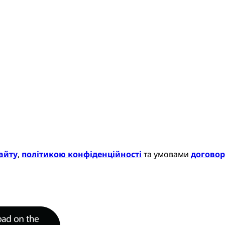
айту
,
політикою конфіденційності
та умовами
договор