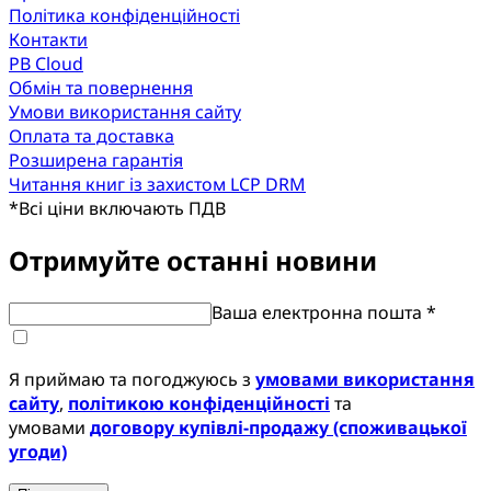
Політика конфіденційності
Контакти
PB Cloud
Обмін та повернення
Умови використання сайту
Оплата та доставка
Розширена гарантія
Читання книг із захистом LCP DRM
*
Всі ціни включають ПДВ
Отримуйте останні новини
Ваша електронна пошта *
Я приймаю та погоджуюсь з
умовами використання
сайту
,
політикою конфіденційності
та
умовами
договору купівлі-продажу (споживацької
угоди)