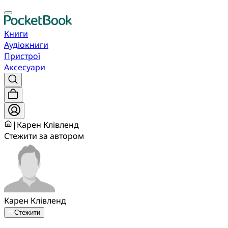
Книги
Аудіокниги
Пристрої
Аксесуари
|
Карен Клівленд
Стежити за автором
Карен Клівленд
Стежити