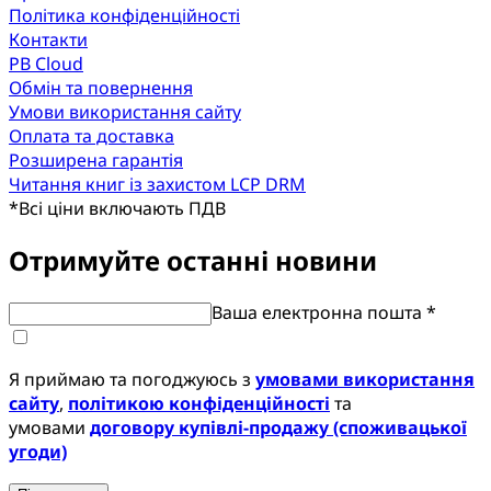
Політика конфіденційності
Контакти
PB Cloud
Обмін та повернення
Умови використання сайту
Оплата та доставка
Розширена гарантія
Читання книг із захистом LCP DRM
*
Всі ціни включають ПДВ
Отримуйте останні новини
Ваша електронна пошта *
Я приймаю та погоджуюсь з
умовами використання
сайту
,
політикою конфіденційності
та
умовами
договору купівлі-продажу (споживацької
угоди)