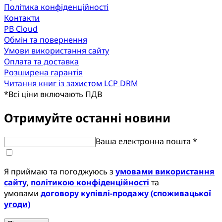
Політика конфіденційності
Контакти
PB Cloud
Обмін та повернення
Умови використання сайту
Оплата та доставка
Розширена гарантія
Читання книг із захистом LCP DRM
*
Всі ціни включають ПДВ
Отримуйте останні новини
Ваша електронна пошта *
Я приймаю та погоджуюсь з
умовами використання
сайту
,
політикою конфіденційності
та
умовами
договору купівлі-продажу (споживацької
угоди)