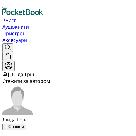
Книги
Аудіокниги
Пристрої
Аксесуари
|
Лінда Грін
Стежити за автором
Лінда Грін
Стежити