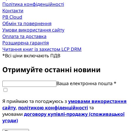
Політика конфіденційності
Контакти
PB Cloud
Обмін та повернення
Умови використання сайту
Оплата та доставка
Розширена гарантія
Читання книг із захистом LCP DRM
*
Всі ціни включають ПДВ
Отримуйте останні новини
Ваша електронна пошта *
Я приймаю та погоджуюсь з
умовами використання
сайту
,
політикою конфіденційності
та
умовами
договору купівлі-продажу (споживацької
угоди)