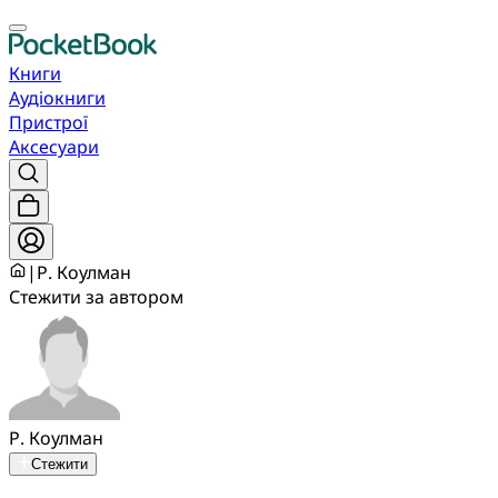
Книги
Аудіокниги
Пристрої
Аксесуари
|
Р. Коулман
Стежити за автором
Р. Коулман
Стежити