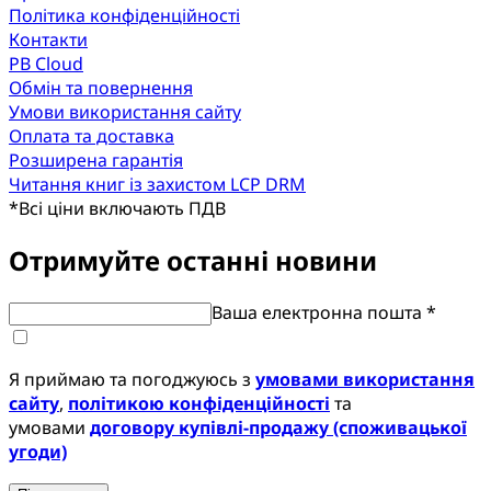
Політика конфіденційності
Контакти
PB Cloud
Обмін та повернення
Умови використання сайту
Оплата та доставка
Розширена гарантія
Читання книг із захистом LCP DRM
*
Всі ціни включають ПДВ
Отримуйте останні новини
Ваша електронна пошта *
Я приймаю та погоджуюсь з
умовами використання
сайту
,
політикою конфіденційності
та
умовами
договору купівлі-продажу (споживацької
угоди)