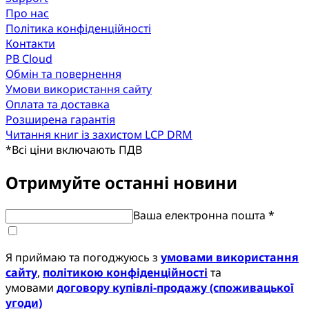
Про нас
Політика конфіденційності
Контакти
PB Cloud
Обмін та повернення
Умови використання сайту
Оплата та доставка
Розширена гарантія
Читання книг із захистом LCP DRM
*
Всі ціни включають ПДВ
Отримуйте останні новини
Ваша електронна пошта *
Я приймаю та погоджуюсь з
умовами використання
сайту
,
політикою конфіденційності
та
умовами
договору купівлі-продажу (споживацької
угоди)