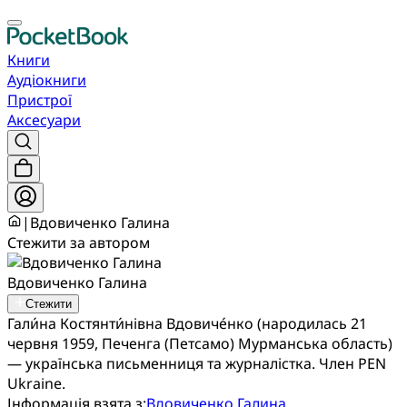
Книги
Аудіокниги
Пристрої
Аксесуари
|
Вдовиченко Галина
Стежити за автором
Вдовиченко Галина
Стежити
Гали́на Костянти́нівна Вдовиче́нко (народилась 21
червня 1959, Печенга (Петсамо) Мурманська область)
— українська письменниця та журналістка. Член PEN
Ukraine.
Інформація взята з:
Вдовиченко Галина