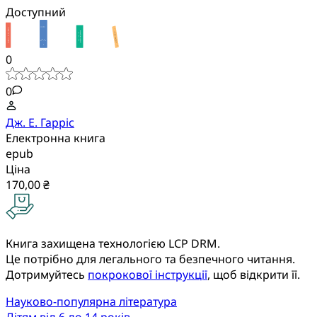
Доступний
0
0
Дж. Е. Гарріс
Електронна книга
epub
Ціна
170,00 ₴
Книга захищена технологією LCP DRM.
Це потрібно для легального та безпечного читання.
Дотримуйтесь
покрокової інструкції
, щоб відкрити її.
Науково-популярна література
Дітям від 6 до 14 років