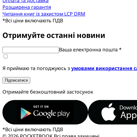
Оплата та доставка
Розширена гарантія
Читання книг із захистом LCP DRM
*
Всі ціни включають ПДВ
Отримуйте останні новини
Ваша електронна пошта *
Я приймаю та погоджуюсь з
умовами використання с
Підписатися
Отримайте безкоштовний застосунок
*
Всі ціни включають ПДВ
© 2026 POCKETBOOK
Всі права захищені.