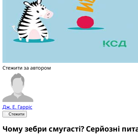
Стежити за автором
Дж. Е. Гарріс
Стежити
Чому зебри смугасті? Серйозні пит