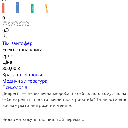
0
0
Тім Кантофер
Електронна книга
epub
Ціна
300,00 ₴
Краса та здоров’я
Медична література
Психологія
Депресія — небезпечна хвороба, і здебільшого тому, що ча
себе нарешті і просто почни щось робити!»? Та не всім від
виснажувати анітрохи не менше.
Недарма кажуть, що лиш той перема...