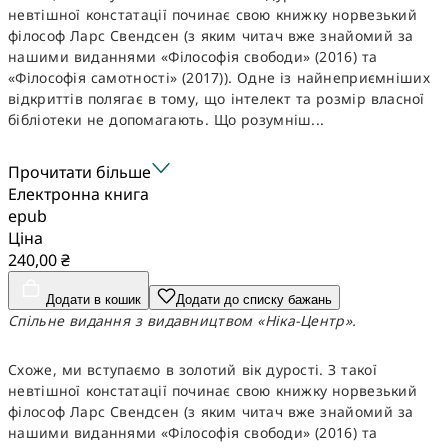
невтішної констатації починає свою книжку норвезький
філософ Ларс Свендсен (з яким читач вже знайомий за
нашими виданнями «Філософія свободи» (2016) та
«Філософія самотності» (2017)). Одне із найнеприємніших
відкриттів полягає в тому, що інтелект та розмір власної
бібліотеки не допомагають. Що розумніш...
Прочитати більше
Електронна книга
epub
Ціна
240,00 ₴
Додати в кошик
Додати до списку бажань
Спільне видання з видавництвом «Ніка-Центр».
Схоже, ми вступаємо в золотий вік дурості. З такої
невтішної констатації починає свою книжку норвезький
філософ Ларс Свендсен (з яким читач вже знайомий за
нашими виданнями «Філософія свободи» (2016) та