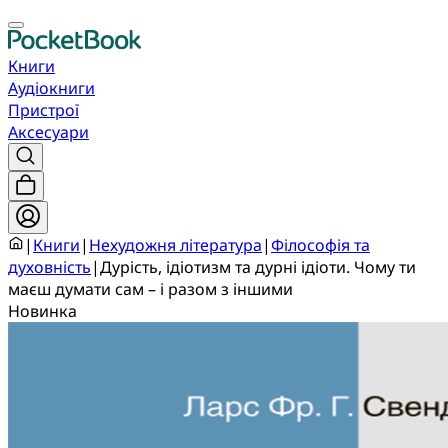
Книги
Аудіокниги
Пристрої
Аксесуари
|
Книги
|
Нехудожня література
|
Філософія та
духовність
|
Дурість, ідіотизм та дурні ідіоти. Чому ти
маєш думати сам – і разом з іншими
Новинка