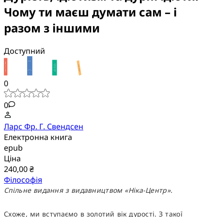
Чому ти маєш думати сам – і
разом з іншими
Доступний
0
0
Ларс Фр. Г. Свендсен
Електронна книга
epub
Ціна
240,00 ₴
Філософія
Спільне видання з видавництвом «Ніка-Центр».
Схоже, ми вступаємо в золотий вік дурості. З такої