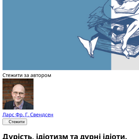
Стежити за автором
Ларс Фр. Г. Свендсен
Стежити
Дурість, ідіотизм та дурні ідіоти.