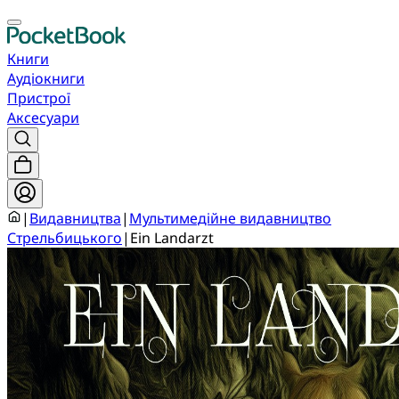
Книги
Аудіокниги
Пристрої
Аксесуари
|
Видавництва
|
Мультимедійне видавництво
Стрельбицького
|
Ein Landarzt