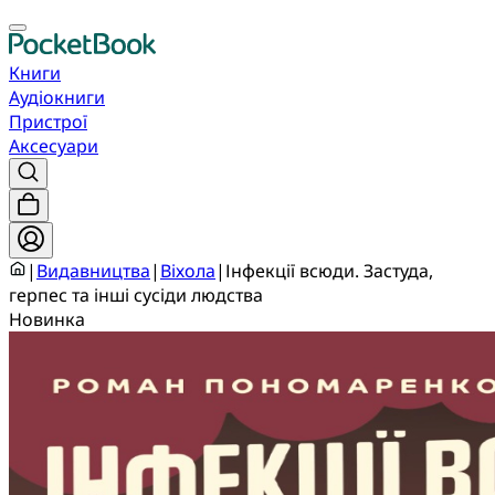
Книги
Аудіокниги
Пристрої
Аксесуари
|
Видавництва
|
Віхола
|
Інфекції всюди. Застуда,
герпес та інші сусіди людства
Новинка