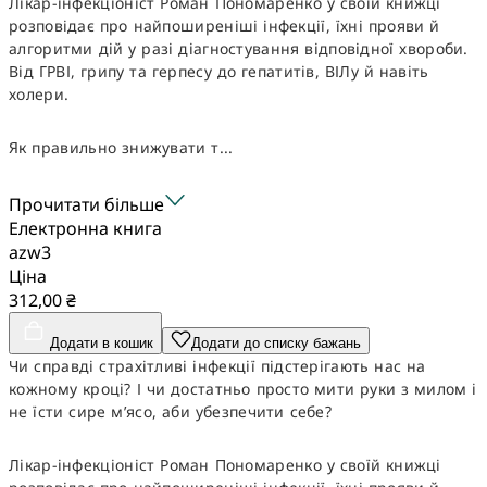
Лікар-інфекціоніст Роман Пономаренко у своїй книжці
розповідає про найпоширеніші інфекції, їхні прояви й
алгоритми дій у разі діагностування відповідної хвороби.
Від ГРВІ, грипу та герпесу до гепатитів, ВІЛу й навіть
холери.
Як правильно знижувати т...
Прочитати більше
Електронна книга
azw3
Ціна
312,00 ₴
Додати в кошик
Додати до списку бажань
Чи справді страхітливі інфекції підстерігають нас на
кожному кроці? І чи достатньо просто мити руки з милом і
не їсти сире м’ясо, аби убезпечити себе?
Лікар-інфекціоніст Роман Пономаренко у своїй книжці