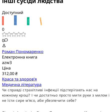
інші сусіди людства
Доступний
0
0
Роман Пономаренко
Електронна книга
azw3
Ціна
312,00 ₴
Краса та здоров’я
Медична література
Чи справді страхітливі інфекції підстерігають нас на
кожному кроці? І чи достатньо просто мити руки з милом і
не їсти сире м’ясо, аби убезпечити себе?