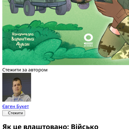
Стежити за автором
Євген Букет
Стежити
Як це влаштовано: Військо