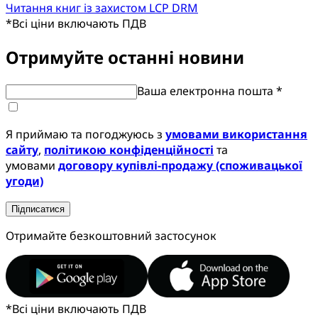
Читання книг із захистом LCP DRM
*
Всі ціни включають ПДВ
Отримуйте останні новини
Ваша електронна пошта *
Я приймаю та погоджуюсь з
умовами використання
сайту
,
політикою конфіденційності
та
умовами
договору купівлі-продажу (споживацької
угоди)
Підписатися
Отримайте безкоштовний застосунок
*
Всі ціни включають ПДВ