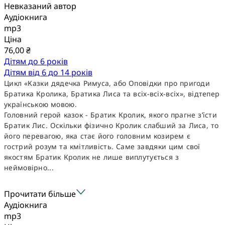
Невказаний автор
Аудіокнига
mp3
Ціна
76,00 ₴
Дітям до 6 років
Дітям від 6 до 14 років
Цикл «Казки дядечка Римуса, або Оповідки про пригоди
Братика Кролика, Братика Лиса та всіх-всіх-всіх», відтепер
українською мовою.
Головний герой казок - Братик Кролик, якого прагне з’їсти
Братик Лис. Оскільки фізично Кролик слабший за Лиса, то
його перевагою, яка стає його головним козирем є
гострий розум та кмітливість. Саме завдяки цим свої
якостям Братик Кролик не лише виплутується з
неймовірно...
Прочитати більше
Аудіокнига
mp3