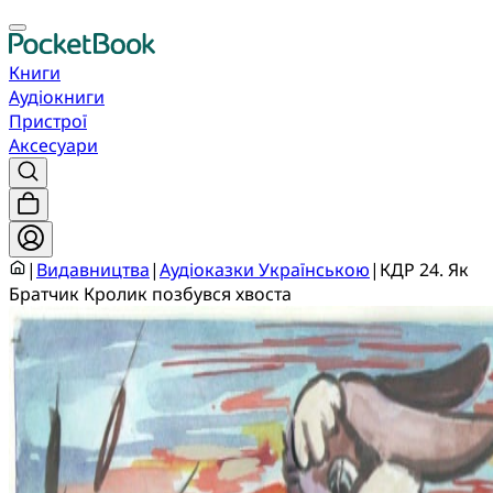
Книги
Аудіокниги
Пристрої
Аксесуари
|
Видавництва
|
Аудіоказки Українською
|
КДР 24. Як
Братчик Кролик позбувся хвоста