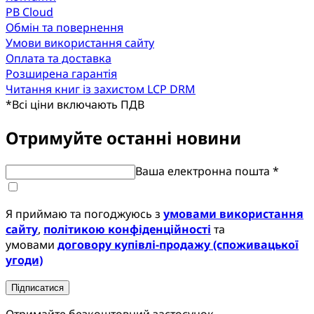
PB Cloud
Обмін та повернення
Умови використання сайту
Оплата та доставка
Розширена гарантія
Читання книг із захистом LCP DRM
*
Всі ціни включають ПДВ
Отримуйте останні новини
Ваша електронна пошта *
Я приймаю та погоджуюсь з
умовами використання
сайту
,
політикою конфіденційності
та
умовами
договору купівлі-продажу (споживацької
угоди)
Підписатися
Отримайте безкоштовний застосунок