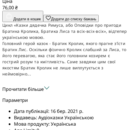
Ціна
76,00 ₴
Додати в кошик
Додати до списку бажань
Цикл «Казки дядечка Римуса, або Оповідки про пригоди
Братика Кролика, Братика Лиса та всіх-всіх-всіх», відтепер
українською мовою.
Головний герой казок - Братик Кролик, якого прагне з’їсти
Братик Лис. Оскільки фізично Кролик слабший за Лиса, то
його перевагою, яка стає його головним козирем є
гострий розум та кмітливість. Саме завдяки цим свої
якостям Братик Кролик не лише виплутується з
неймовірно...
Прочитати більше
Параметри
Дата публікації:
16 бер. 2021 р.
Видавець:
Аудіоказки Українською
Мова продукту:
Українська