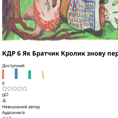
КДР 6 Як Братчик Кролик знову пе
Доступний
0
0
Невказаний автор
Аудіокнига