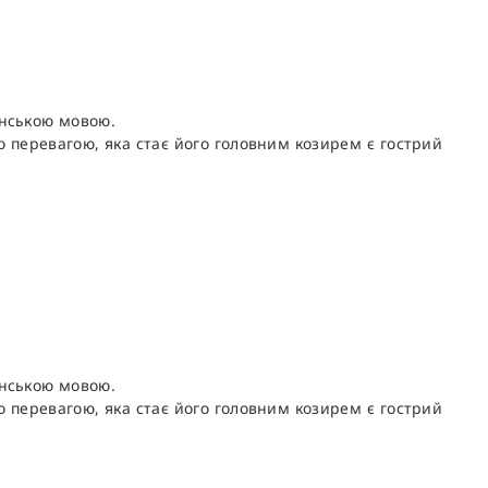
їнською мовою.
го перевагою, яка стає його головним козирем є гострий
їнською мовою.
го перевагою, яка стає його головним козирем є гострий