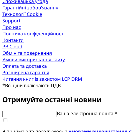
Споживацька угода
Гарантійні зобов'язання
Технології Cookie
Support
Про нас
Політика конфіденційності
Контакти
PB Cloud
Обмін та повернення
Умови використання сайту
Оплата та доставка
Розширена гарантія
Читання книг із захистом LCP DRM
*
Всі ціни включають ПДВ
Отримуйте останні новини
Ваша електронна пошта *
Я приймаю та погоджуюсь з
умовами використання с