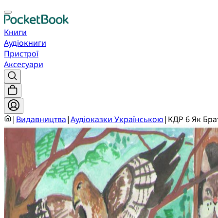
Книги
Аудіокниги
Пристрої
Аксесуари
|
Видавництва
|
Аудіоказки Українською
|
КДР 6 Як Бра