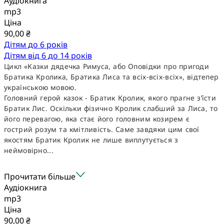
Аудіокнига
mp3
Ціна
90,00 ₴
Дітям до 6 років
Дітям від 6 до 14 років
Цикл «Казки дядечка Римуса, або Оповідки про пригоди
Братика Кролика, Братика Лиса та всіх-всіх-всіх», відтепер
українською мовою.
Головний герой казок - Братик Кролик, якого прагне з’їсти
Братик Лис. Оскільки фізично Кролик слабший за Лиса, то
його перевагою, яка стає його головним козирем є
гострий розум та кмітливість. Саме завдяки цим свої
якостям Братик Кролик не лише виплутується з
неймовірно...
Прочитати більше
Аудіокнига
mp3
Ціна
90,00 ₴