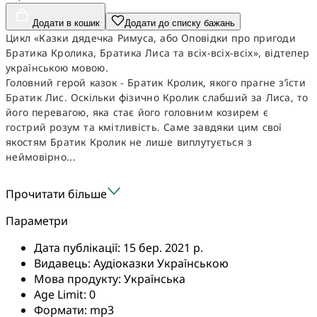
Додати в кошик
Додати до списку бажань
Цикл «Казки дядечка Римуса, або Оповідки про пригоди
Братика Кролика, Братика Лиса та всіх-всіх-всіх», відтепер
українською мовою.
Головний герой казок - Братик Кролик, якого прагне з’їсти
Братик Лис. Оскільки фізично Кролик слабший за Лиса, то
його перевагою, яка стає його головним козирем є
гострий розум та кмітливість. Саме завдяки цим свої
якостям Братик Кролик не лише виплутується з
неймовірно...
Прочитати більше
Параметри
Дата публікації:
15 бер. 2021 р.
Видавець:
Аудіоказки Українською
Мова продукту:
Українська
Age Limit:
0
Формати:
mp3