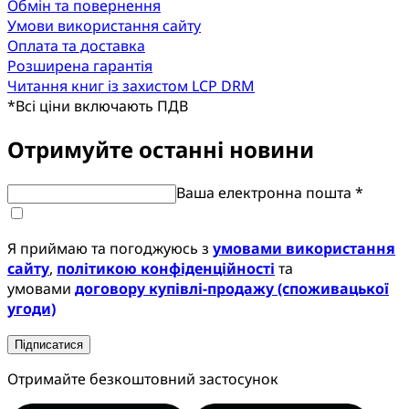
Обмін та повернення
Умови використання сайту
Оплата та доставка
Розширена гарантія
Читання книг із захистом LCP DRM
*
Всі ціни включають ПДВ
Отримуйте останні новини
Ваша електронна пошта *
Я приймаю та погоджуюсь з
умовами використання
сайту
,
політикою конфіденційності
та
умовами
договору купівлі-продажу (споживацької
угоди)
Підписатися
Отримайте безкоштовний застосунок