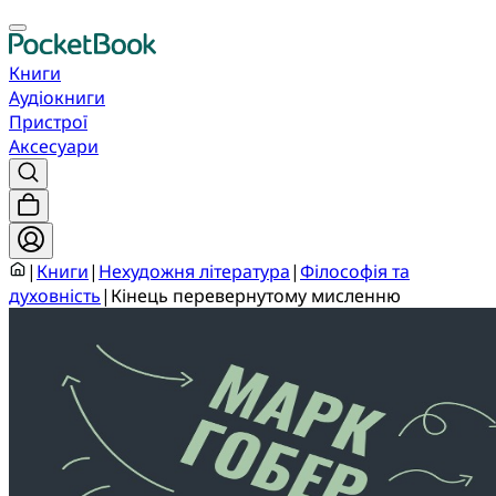
Книги
Аудіокниги
Пристрої
Аксесуари
|
Книги
|
Нехудожня література
|
Філософія та
духовність
|
Кінець перевернутому мисленню