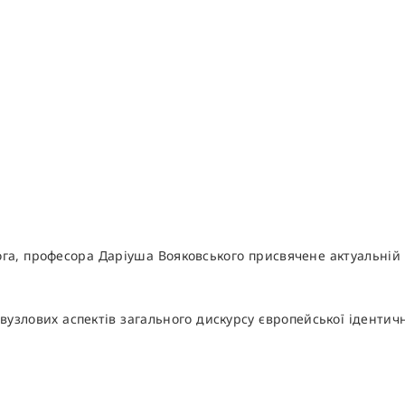
лога, професора Даріуша Вояковського присвячене актуальн
вузлових аспектів загального дискурсу європейської ідентичн