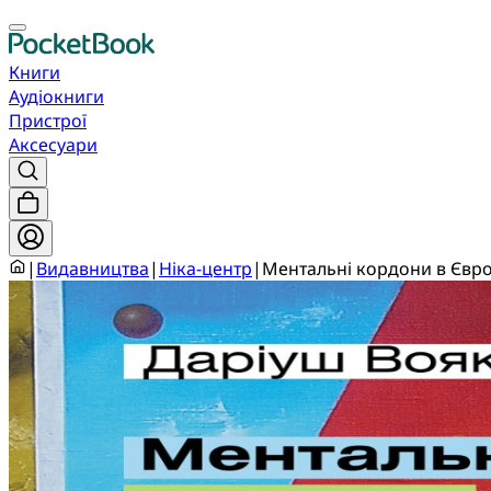
Книги
Аудіокниги
Пристрої
Аксесуари
|
Видавництва
|
Ніка-центр
|
Ментальні кордони в Євро