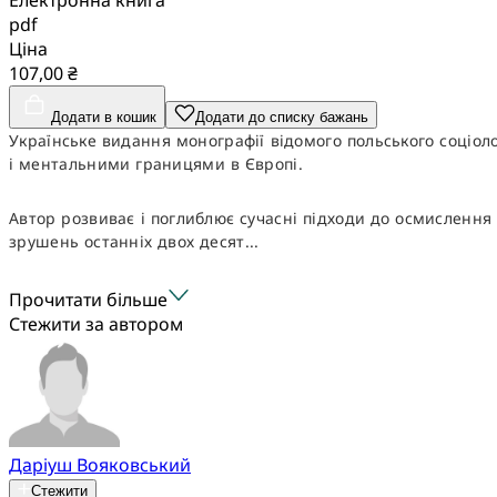
pdf
Ціна
107,00 ₴
Додати в кошик
Додати до списку бажань
Українське видання монографії відомого польського соціо
і ментальними границями в Європі.
Автор розвиває і поглиблює сучасні підходи до осмислення 
зрушень останніх двох десят...
Прочитати більше
Стежити за автором
Даріуш Вояковський
Стежити