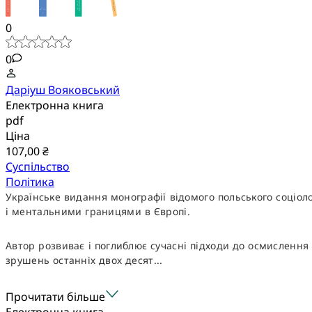
0
0
Даріуш Вояковський
Електронна книга
pdf
Ціна
107,00 ₴
Суспільство
Політика
Українське видання монографії відомого польського соціо
і ментальними границями в Європі.
Автор розвиває і поглиблює сучасні підходи до осмислення 
зрушень останніх двох десят...
Прочитати більше
Електронна книга