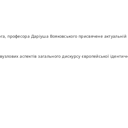
лога, професора Даріуша Вояковського присвячене актуальн
вузлових аспектів загального дискурсу європейської ідентичн