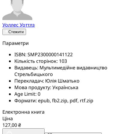
Уоллес Уоттлз
Стежити
Параметри
ISBN:
SMP2300000141122
Кількість сторінок:
103
Видавець:
Мультимедійне видавництво
Стрельбицького
Перекладач:
Юлія Шматько
Мова продукту:
Українська
Age Limit:
0
Формати:
epub, fb2.zip, pdf, rtf.zip
Електронна книга
Ціна
127,00 ₴