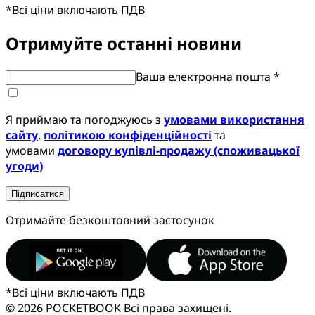
*
Всі ціни включають ПДВ
Отримуйте останні новини
Ваша електронна пошта *
Я приймаю та погоджуюсь з
умовами використання
сайту
,
політикою конфіденційності
та
умовами
договору купівлі-продажу (споживацької
угоди)
Підписатися
Отримайте безкоштовний застосунок
*
Всі ціни включають ПДВ
© 2026 POCKETBOOK
Всі права захищені.