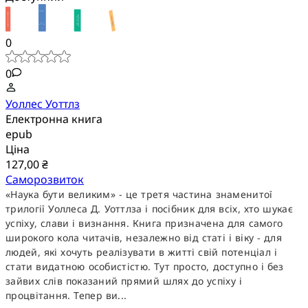
0
0
Уоллес Уоттлз
Електронна книга
epub
Ціна
127,00 ₴
Саморозвиток
«Наука бути великим» - це третя частина знаменитої
трилогії Уоллеса Д. Уоттлза і посібник для всіх, хто шукає
успіху, слави і визнання. Книга призначена для самого
широкого кола читачів, незалежно від статі і віку - для
людей, які хочуть реалізувати в житті свій потенціал і
стати видатною особистістю. Тут просто, доступно і без
зайвих слів показаний прямий шлях до успіху і
процвітання. Тепер ви...