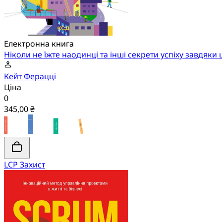
Електронна книга
Ніколи не їжте наодинці та інші секрети успіху завдяк
Кейт Ферацці
Ціна
0
345,00 ₴
LCP Захист