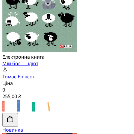
Електронна книга
Мій бос — ідіот
Томас Еріксон
Ціна
0
255,00 ₴
Новинка