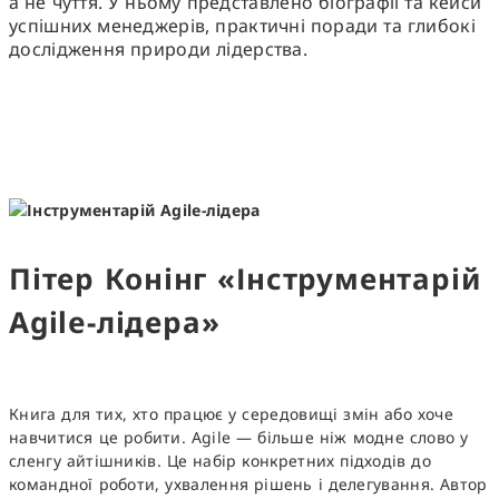
а не чуття. У ньому представлено біографії та кейси
успішних менеджерів, практичні поради та глибокі
дослідження природи лідерства.
Пітер Конінг «Інструментарій
Agile-лідера»
Книга для тих, хто працює у середовищі змін або хоче
навчитися це робити. Agile — більше ніж модне слово у
сленгу айтішників. Це набір конкретних підходів до
командної роботи, ухвалення рішень і делегування. Автор