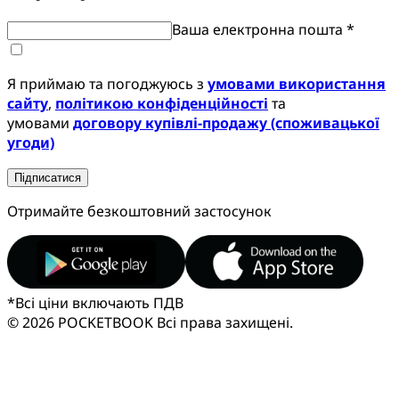
Ваша електронна пошта *
Я приймаю та погоджуюсь з
умовами використання
сайту
,
політикою конфіденційності
та
умовами
договору купівлі-продажу (споживацької
угоди)
Підписатися
Отримайте безкоштовний застосунок
*
Всі ціни включають ПДВ
© 2026 POCKETBOOK
Всі права захищені.