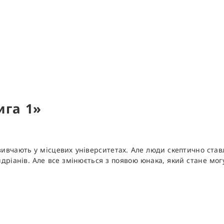
нига 1»
вивчають у місцевих університетах. Але люди скептично ставл
андріанів. Але все змінюється з появою юнака, який стане мог