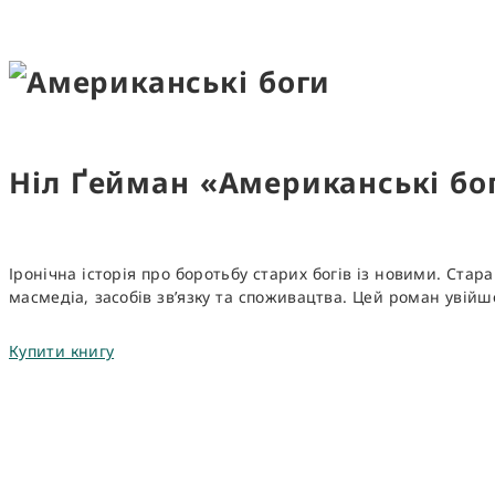
Ніл Ґейман «Американські б
Іронічна історія про боротьбу старих богів із новими. Стар
масмедіа, засобів зв’язку та споживацтва. Цей роман увій
Купити книгу