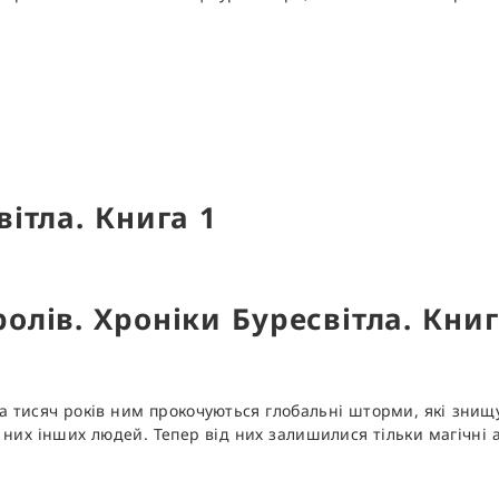
лів. Хроніки Буресвітла. Кни
ька тисяч років ним прокочуються глобальні шторми, які знищ
них інших людей. Тепер від них залишилися тільки магічні а