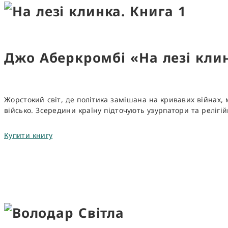
Джо Аберкромбі «На лезі кли
Жорстокий світ, де політика замішана на кривавих війнах, м
військо. Зсередини країну підточують узурпатори та релігі
Купити книгу