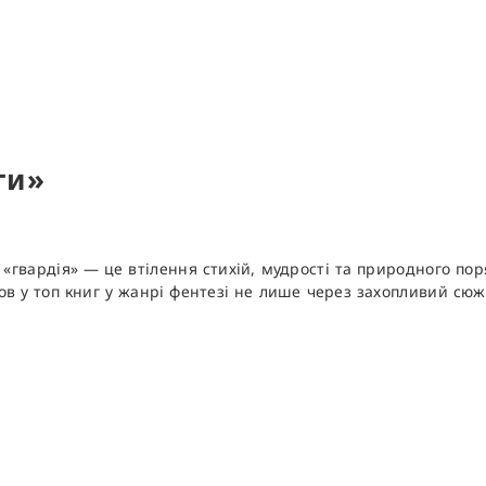
оги»
а «гвардія» — це втілення стихій, мудрості та природного пор
шов у
топ книг у жанрі фентезі
не лише через захопливий сюже