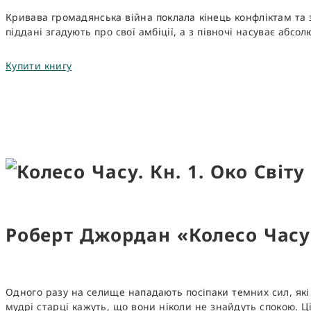
Кривава громадянська війна поклала кінець конфліктам та з
піддані згадують про свої амбіції, а з півночі насуває абс
Купити книгу
Роберт Джордан «Колесо Часу.
Одного разу на селище нападають посіпаки темних сил, які 
мудрі старці кажуть, що вони ніколи не знайдуть спокою. Ці