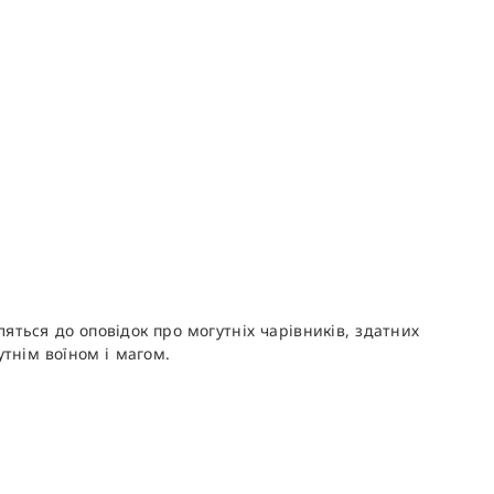
яться до оповідок про могутніх чарівників, здатних
утнім воїном і магом.