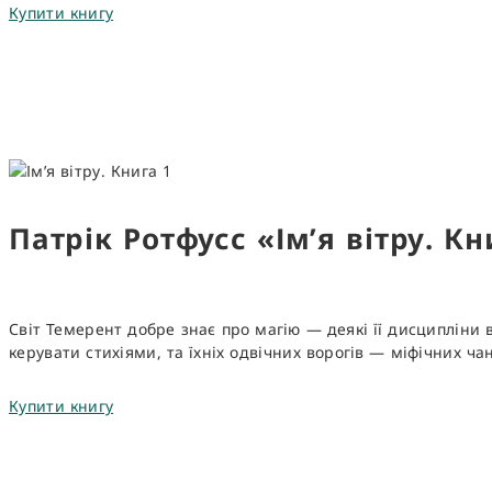
Купити книгу
Патрік Ротфусс «Ім’я вітру. К
Світ Темерент добре знає про магію — деякі її дисципліни 
керувати стихіями, та їхніх одвічних ворогів — міфічних ч
Купити книгу