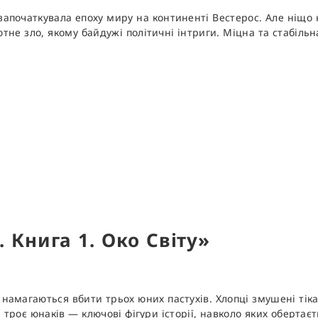
апочаткувала епоху миру на континенті Вестерос. Але ніщо н
олютне зло, якому байдужі політичні інтриги. Міцна та стабіль
 Книга 1. Око Світу»
намагаються вбити трьох юних пастухів. Хлопці змушені тіка
 троє юнаків — ключові фігури історії, навколо яких обертає