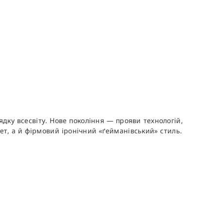
ядку всесвіту. Нове покоління — прояви технологій,
т, а й фірмовий іронічний «ґейманівський» стиль.