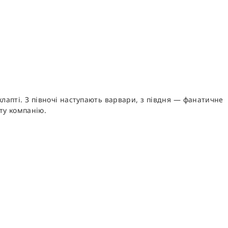
клапті. З півночі наступають варвари, з півдня — фанатичне
ату компанію.