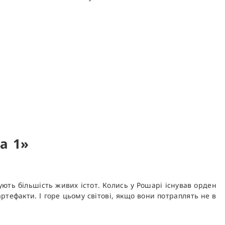
га 1»
ують більшість живих істот. Колись у Рошарі існував орден
ртефакти. І горе цьому світові, якщо вони потраплять не в