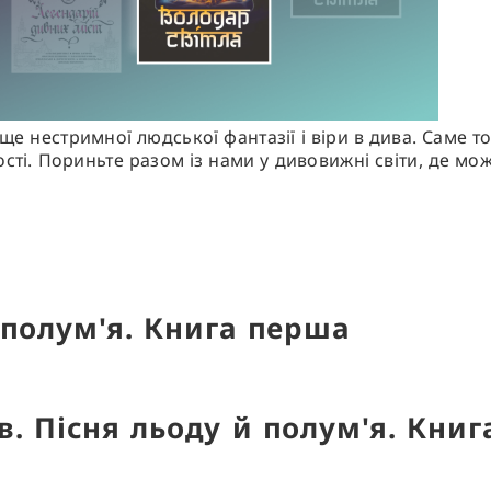
а ще нестримної людської фантазії і віри в дива. Саме т
ості. Пориньте разом із нами у дивовижні світи, де мо
в. Пісня льоду й полум'я. Кни