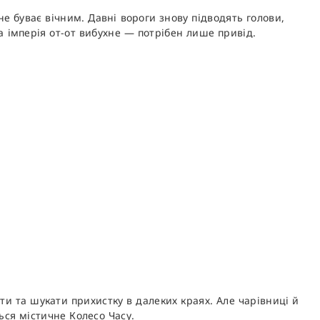
е буває вічним. Давні вороги знову підводять голови,
на імперія от-от вибухне — потрібен лише привід.
ти та шукати прихистку в далеких краях. Але чарівниці й
ться містичне Колесо Часу.