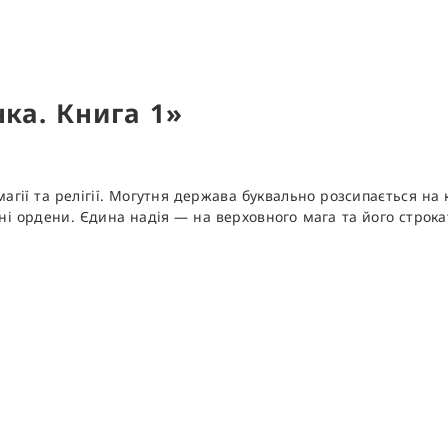
нка. Книга 1»
агії та релігії. Могутня держава буквально розсипається на 
йні ордени. Єдина надія — на верховного мага та його строк