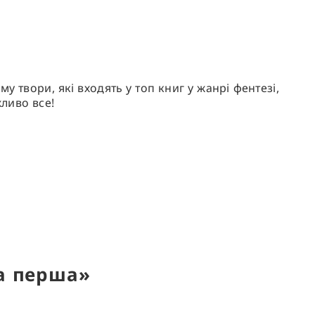
ому твори, які входять у
топ книг у жанрі фентезі
,
жливо все!
га перша»