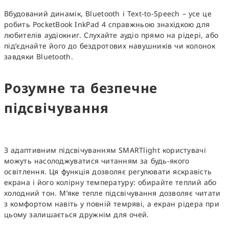
Вбудований динамік, Bluetooth і Text-to-Speech – усе це
робить PocketBook InkPad 4 справжньою знахідкою для
любителів аудіокниг. Слухайте аудіо прямо на рідері, або
під’єднайте його до бездротових навушників чи колонок
завдяки Bluetooth.
Розумне та безпечне
підсвічування
З адаптивним підсвічуванням SMARTlight користувачі
можуть насолоджуватися читанням за будь-якого
освітлення. Ця функція дозволяє регулювати яскравість
екрана і його колірну температуру: обирайте теплий або
холодний тон. М’яке тепле підсвічування дозволяє читати
з комфортом навіть у повній темряві, а екран рідера при
цьому залишається дружнім для очей.