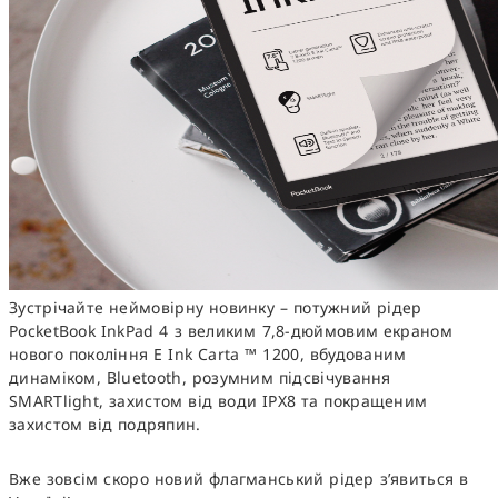
Зустрічайте неймовірну новинку – потужний рідер
PocketBook InkPad 4 з великим 7,8-дюймовим екраном
нового покоління E Ink Carta ™ 1200, вбудованим
динаміком, Bluetooth, розумним підсвічування
SMARTlight, захистом від води IPX8 та покращеним
захистом від подряпин.
Вже зовсім скоро новий флагманський рідер з’явиться в