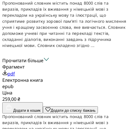
Пропонований словник містить понад 8000 слів та
виразів, прикладів їх вживання у німецькій мові з
перекладом на українську мову та ілюстрації, що
сприятиме розвитку зорової пам’яті та логічного мислення
учня і кращому засвоєнню слова, яке вивчається. Словник
допоможе учневі при читанні та перекладі текстів,
складанні діалогів, виконанні завдань з підручника
німецької мови. Словник складено згідно ...
Прочитати більше
Фрагмент
pdf
Електронна книга
epub
Ціна
259,00 ₴
Додати в кошик
Додати до списку бажань
Пропонований словник містить понад 8000 слів та
виразів, прикладів їх вживання у німецькій мові з
перекладом на українську мову та ілюстрації, що