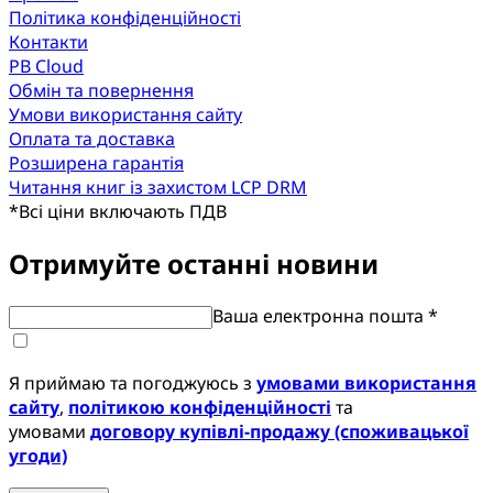
Політика конфіденційності
Контакти
PB Cloud
Обмін та повернення
Умови використання сайту
Оплата та доставка
Розширена гарантія
Читання книг із захистом LCP DRM
*
Всі ціни включають ПДВ
Отримуйте останні новини
Ваша електронна пошта *
Я приймаю та погоджуюсь з
умовами використання
сайту
,
політикою конфіденційності
та
умовами
договору купівлі-продажу (споживацької
угоди)