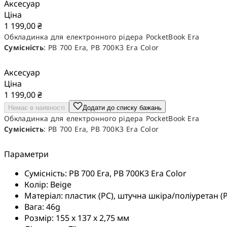
Аксесуар
Ціна
1 199,00 ₴
Обкладинка для електронного рідера PocketBook Era
Сумісність
: PB 700 Era, PB 700K3 Era Color
Аксесуар
Ціна
1 199,00 ₴
Немає в наявності
Додати до списку бажань
Обкладинка для електронного рідера PocketBook Era
Сумісність
: PB 700 Era, PB 700K3 Era Color
Параметри
Сумісність:
PB 700 Era, PB 700K3 Era Color
Колір:
Beige
Матеріал:
пластик (PC), штучна шкіра/поліуретан (P
Вага:
46g
Розмір:
155 x 137 x 2,75 мм