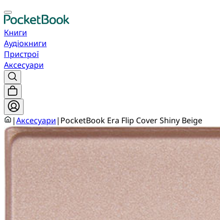
Книги
Аудіокниги
Пристрої
Аксесуари
|
Аксесуари
|
PocketBook Era Flip Cover Shiny Beige