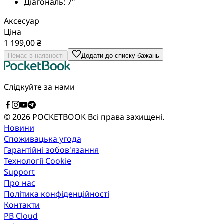
Діагональ:
7"
Аксесуар
Ціна
1 199,00 ₴
Немає в наявності
Додати до списку бажань
Слідкуйте за нами
© 2026 POCKETBOOK
Всі права захищені.
Новини
Споживацька угода
Гарантійні зобов'язання
Технології Cookie
Support
Про нас
Політика конфіденційності
Контакти
PB Cloud