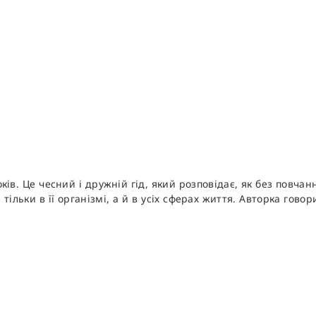
ків. Це чесний і дружній гід, який розповідає, як без повчан
ільки в її організмі, а й в усіх сферах життя. Авторка гово
.