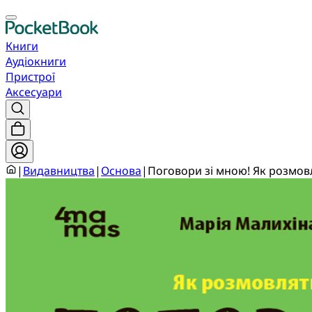
Книги
Аудіокниги
Пристрої
Аксесуари
|
Видавництва
|
Основа
|
Поговори зі мною! Як розмовля