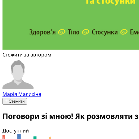
Стежити за автором
Марія Малихіна
Стежити
Поговори зі мною! Як розмовляти з 
Доступний