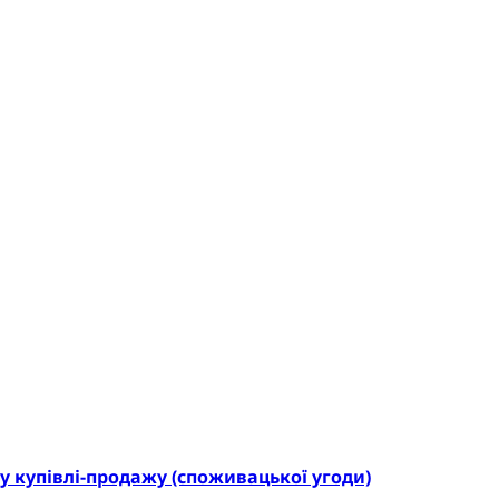
у купівлі-продажу (споживацької угоди)