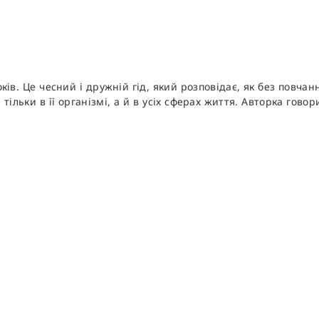
ків. Це чесний і дружній гід, який розповідає, як без повчан
ільки в її організмі, а й в усіх сферах життя. Авторка гово
.