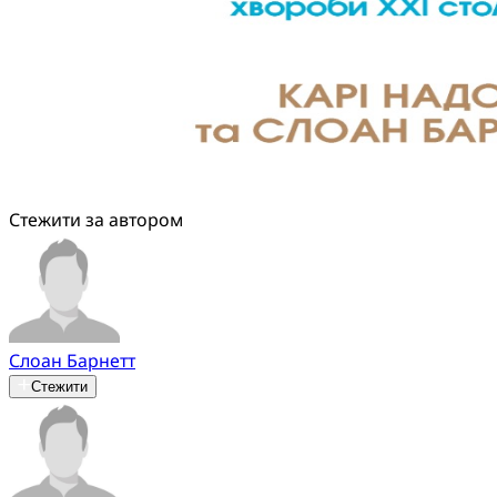
Стежити за автором
Слоан Барнетт
Стежити