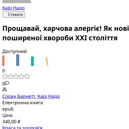
Карі Надо
Стежити
Прощавай, харчова алергіє! Як нов
поширеної хвороби XXI століття
Доступний
0
0
Слоан Барнетт
,
Карі Надо
Електронна книга
epub
Ціна
340,00 ₴
Краса та здоров’я