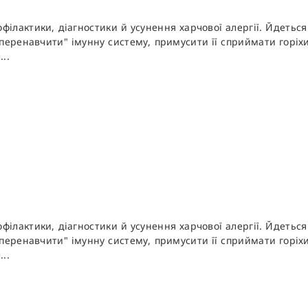
ілактики, діагностики й усунення харчової алергії. Йдеться 
"перенавчити" імунну систему, примусити її сприймати горіхи
..
ілактики, діагностики й усунення харчової алергії. Йдеться 
"перенавчити" імунну систему, примусити її сприймати горіхи
..