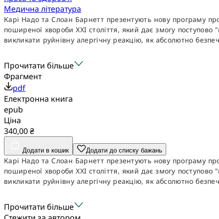
Медична література
Карі Надо та Слоан Барнетт презентують нову програму проф
поширеної хвороби XXI століття, який дає змогу поступово 
викликати руйнівну алергічну реакцію, як абсолютно безпеч.
Прочитати більше
Фрагмент
pdf
Електронна книга
epub
Ціна
340,00 ₴
Додати в кошик
Додати до списку бажань
Карі Надо та Слоан Барнетт презентують нову програму проф
поширеної хвороби XXI століття, який дає змогу поступово 
викликати руйнівну алергічну реакцію, як абсолютно безпеч.
Прочитати більше
Стежити за автором