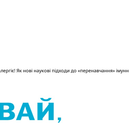
лергіє! Як нові наукові підходи до «перенавчання» імун