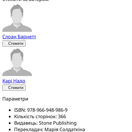
Слоан Барнетт
Стежити
Карі Надо
Стежити
Параметри
ISBN:
978-966-948-986-9
Кількість сторінок:
366
Видавець:
Stone Publishing
Перекладач:
Марія Солдаткіна