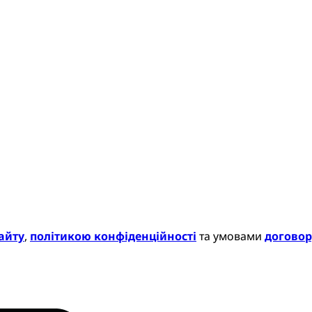
айту
,
політикою конфіденційності
та умовами
договор