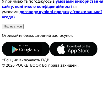
Я приймаю та погоджуюсь з
умовами використання
сайту
,
політикою конфіденційності
та
умовами
договору купівлі-продажу (споживацької
угоди)
Підписатися
Отримайте безкоштовний застосунок
*
Всі ціни включають ПДВ
© 2026 POCKETBOOK
Всі права захищені.