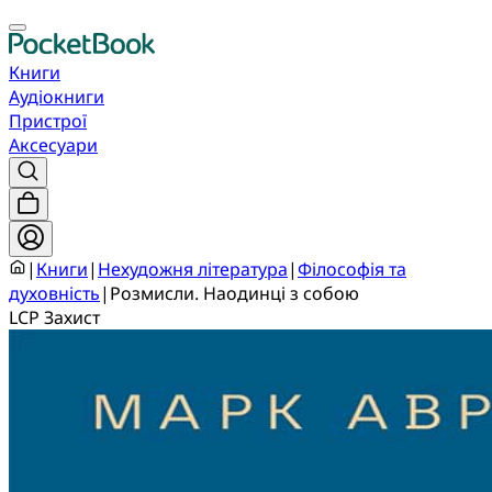
Книги
Аудіокниги
Пристрої
Аксесуари
|
Книги
|
Нехудожня література
|
Філософія та
духовність
|
Розмисли. Наодинці з собою
LCP Захист