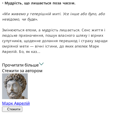
•
Мудрість, що лишається поза часом.
«Ми живемо у теперішній миті. Усе інше або було, або
невідомо, чи буде».
Змінюються епохи, а мудрість лишається. Сенс життя і
людське призначення, пошук власного шляху і вірних
супутників, щоденне долання перешкод і страху заради
омріяної мети — вічні істини, до яких апелює Марк
Аврелій. Бо, як каз...
Прочитати більше
Стежити за автором
Марк Аврелій
Стежити