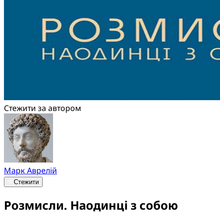
Стежити за автором
Марк Аврелій
Стежити
Розмисли. Наодинці з собою