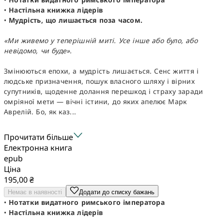
•
Настільна книжка лідерів
•
Мудрість, що лишається поза часом.
«Ми живемо у теперішній миті. Усе інше або було, або
невідомо, чи буде».
Змінюються епохи, а мудрість лишається. Сенс життя і
людське призначення, пошук власного шляху і вірних
супутників, щоденне долання перешкод і страху заради
омріяної мети — вічні істини, до яких апелює Марк
Аврелій. Бо, як каз...
Прочитати більше
Електронна книга
epub
Ціна
195,00 ₴
Немає в наявності
Додати до списку бажань
•
Нотатки видатного римського імператора
•
Настільна книжка лідерів