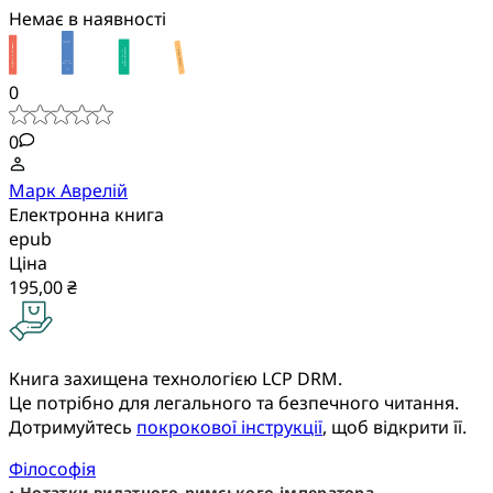
Немає в наявності
0
0
Марк Аврелій
Електронна книга
epub
Ціна
195,00 ₴
Книга захищена технологією LCP DRM.
Це потрібно для легального та безпечного читання.
Дотримуйтесь
покрокової інструкції
, щоб відкрити її.
Філософія
•
Нотатки видатного римського імператора