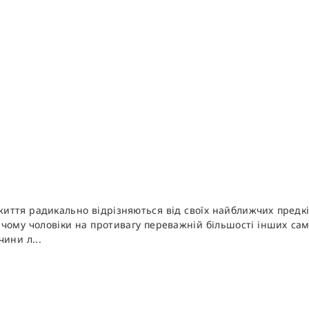
иття радикально відрізняються від своїх найближчих предків
А чому чоловіки на противагу переважній більшості інших сам
ини л...