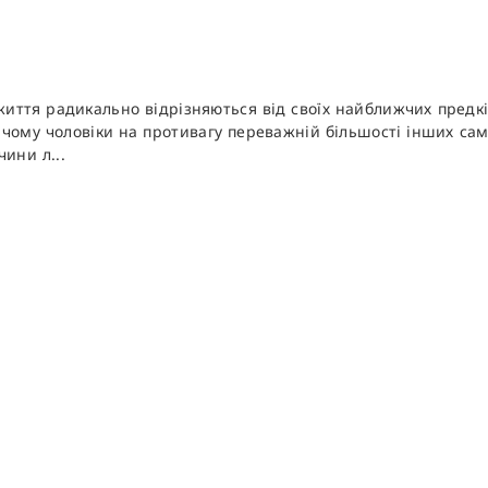
иття радикально відрізняються від своїх найближчих предків
А чому чоловіки на противагу переважній більшості інших сам
ини л...