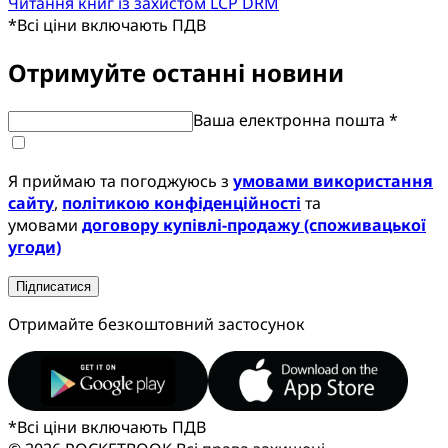
Читання книг із захистом LCP DRM
*
Всі ціни включають ПДВ
Отримуйте останні новини
Ваша електронна пошта *
Я приймаю та погоджуюсь з
умовами використання
сайту
,
політикою конфіденційності
та
умовами
договору купівлі-продажу (споживацької
угоди)
Підписатися
Отримайте безкоштовний застосунок
*
Всі ціни включають ПДВ