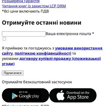
Розширена гарантія
Читання книг із захистом LCP DRM
*
Всі ціни включають ПДВ
Отримуйте останні новини
Ваша електронна пошта *
Я приймаю та погоджуюсь з
умовами використання
сайту
,
політикою конфіденційності
та
умовами
договору купівлі-продажу (споживацької
угоди)
Підписатися
Отримайте безкоштовний застосунок