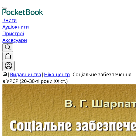
Книги
Аудіокниги
Пристрої
Аксесуари
|
Видавництва
|
Ніка-центр
|
Соціальне забезпечення
в УРСР (20–30-ті роки ХХ ст.)