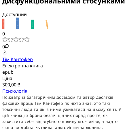
дисфункціональними стосунками
Доступний
0
0
Тім Кантофер
Електронна книга
epub
Ціна
300,00 ₴
Психологія
Психіатр із багаторічним досвідом та автор десятків
фахових праць Тім Кантофер як ніхто знає, хто такі
токсичні люди та як із ними уживатися на цьому світі. У
цій книжці зібрано безліч цінних порад про те, як
захистити себе від згубного впливу «токсиків», а надто
якщо ви добра, чутлива, альтруїстична людина.