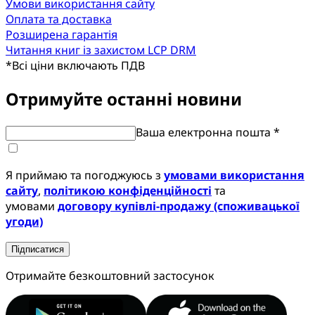
Умови використання сайту
Оплата та доставка
Розширена гарантія
Читання книг із захистом LCP DRM
*
Всі ціни включають ПДВ
Отримуйте останні новини
Ваша електронна пошта *
Я приймаю та погоджуюсь з
умовами використання
сайту
,
політикою конфіденційності
та
умовами
договору купівлі-продажу (споживацької
угоди)
Підписатися
Отримайте безкоштовний застосунок