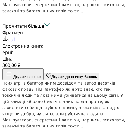
Маніпулятори, енергетичні вампіри, нарциси, психопати,
залежні та багато інших типів токси...
Прочитати більше
Фрагмент
pdf
Електронна книга
epub
Ціна
300,00 ₴
Додати в кошик
Додати до списку бажань
Психіатр із багаторічним досвідом та автор десятків
фахових праць Тім Кантофер як ніхто знає, хто такі
токсичні люди та як із ними уживатися на цьому світі. У
цій книжці зібрано безліч цінних порад про те, як
захистити себе від згубного впливу «токсиків», а надто
якщо ви добра, чутлива, альтруїстична людина.
Маніпулятори, енергетичні вампіри, нарциси, психопати,
залежні та багато інших типів токси...