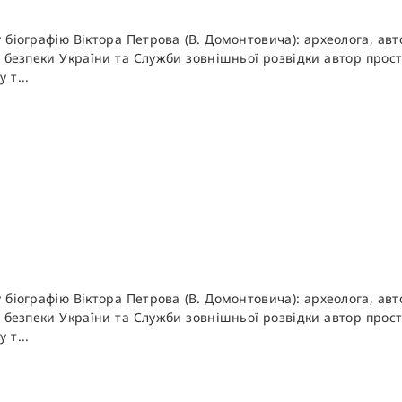
біографію Віктора Петрова (В. Домонтовича): археолога, авт
безпеки України та Служби зовнішньої розвідки автор просте
 т...
біографію Віктора Петрова (В. Домонтовича): археолога, авт
безпеки України та Служби зовнішньої розвідки автор просте
 т...