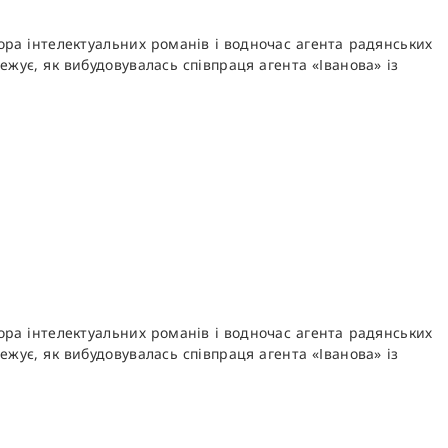
ора інтелектуальних романів і водночас агента радянських
жує, як вибудовувалась співпраця агента «Іванова» із
ора інтелектуальних романів і водночас агента радянських
жує, як вибудовувалась співпраця агента «Іванова» із