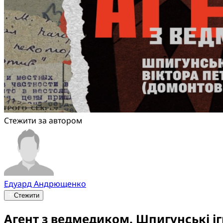
Стежити за автором
Едуард Андрющенко
Стежити
Агент з ведмедиком. Шпигунські і