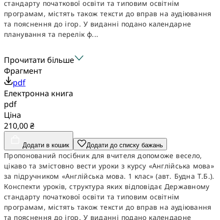
стандарту початкової освіти та типовим освітнім
програмам, містять також тексти до вправ на аудіювання
та пояснення до ігор. У виданні подано календарне
планування та перелік ф...
Прочитати більше
Фрагмент
pdf
Електронна книга
pdf
Ціна
210,00 ₴
Додати в кошик
Додати до списку бажань
Пропонований посібник для вчителя допоможе весело,
цікаво та змістовно вести уроки з курсу «Англійська мова»
за підручником «Англійська мова. 1 клас» (авт. Будна Т.Б.).
Конспекти уроків, структура яких відповідає Державному
стандарту початкової освіти та типовим освітнім
програмам, містять також тексти до вправ на аудіювання
та пояснення до ігор. У виданні подано календарне