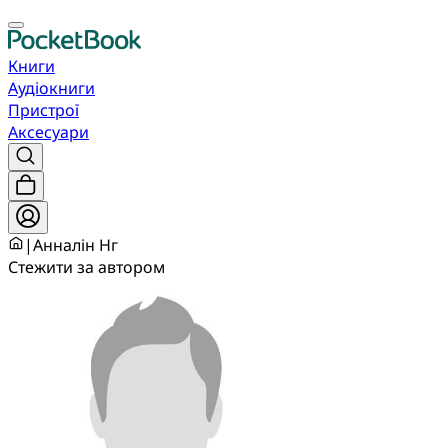
Книги
Аудіокниги
Пристрої
Аксесуари
|
Анналін Нг
Стежити за автором