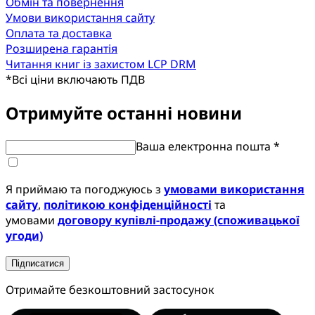
Обмін та повернення
Умови використання сайту
Оплата та доставка
Розширена гарантія
Читання книг із захистом LCP DRM
*
Всі ціни включають ПДВ
Отримуйте останні новини
Ваша електронна пошта *
Я приймаю та погоджуюсь з
умовами використання
сайту
,
політикою конфіденційності
та
умовами
договору купівлі-продажу (споживацької
угоди)
Підписатися
Отримайте безкоштовний застосунок