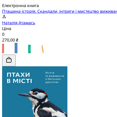
Електронна книга
Пташина історія. Скандали, інтриги і мистецтво вижива
Наталія Атамась
Ціна
0
270,00 ₴