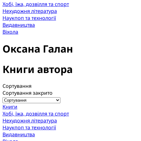
Хобі, їжа, дозвілля та спорт
Нехудожня література
Наукпоп та технології
Видавництва
Віхола
Оксана Галан
Книги автора
Сортування
Сортування закрито
Книги
Хобі, їжа, дозвілля та спорт
Нехудожня література
Наукпоп та технології
Видавництва