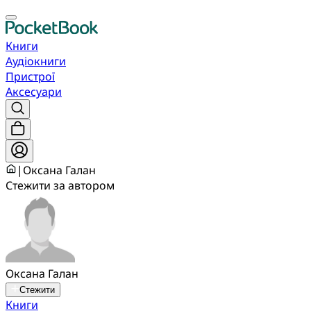
Книги
Аудіокниги
Пристрої
Аксесуари
|
Оксана Галан
Стежити за автором
Оксана Галан
Стежити
Книги