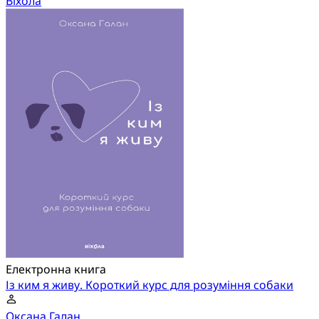
Віхола
Електронна книга
Із ким я живу. Короткий курс для розуміння собаки
Оксана Галан