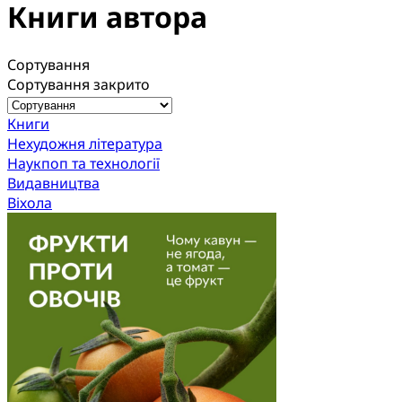
Книги автора
Сортування
Сортування закрито
Книги
Нехудожня література
Наукпоп та технології
Видавництва
Віхола