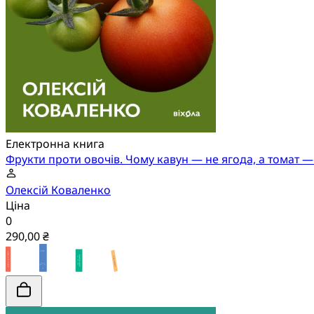
Електронна книга
Фрукти проти овочів. Чому кавун — не ягода, а томат —
Олексій Коваленко
Ціна
0
290,00 ₴