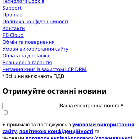
Технології Cookie
Support
Про нас
Політика конфіденційності
Контакти
PB Cloud
Обмін та повернення
Умови використання сайту
Оплата та доставка
Розширена гарантія
Читання книг із захистом LCP DRM
*
Всі ціни включають ПДВ
Отримуйте останні новини
Ваша електронна пошта *
Я приймаю та погоджуюсь з
умовами використання
сайту
,
політикою конфіденційності
та
умовами
договору купівлі-продажу (споживацької