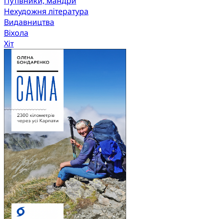
Путівники, мандри
Нехудожня література
Видавництва
Віхола
Хіт