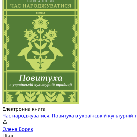
Електронна книга
Час народжуватися. Повитуха в українській культурній т
Олена Боряк
Ціна