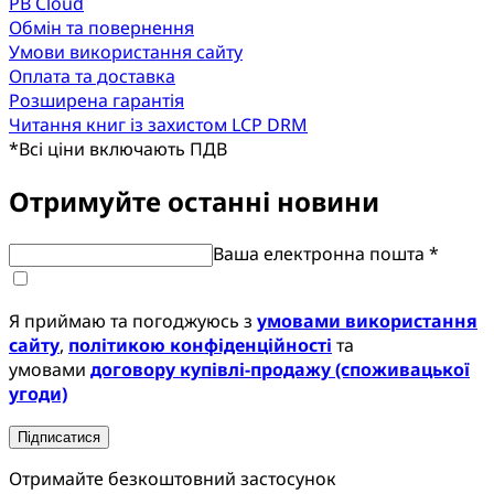
PB Cloud
Обмін та повернення
Умови використання сайту
Оплата та доставка
Розширена гарантія
Читання книг із захистом LCP DRM
*
Всі ціни включають ПДВ
Отримуйте останні новини
Ваша електронна пошта *
Я приймаю та погоджуюсь з
умовами використання
сайту
,
політикою конфіденційності
та
умовами
договору купівлі-продажу (споживацької
угоди)
Підписатися
Отримайте безкоштовний застосунок