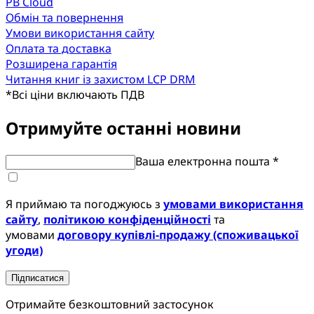
PB Cloud
Обмін та повернення
Умови використання сайту
Оплата та доставка
Розширена гарантія
Читання книг із захистом LCP DRM
*
Всі ціни включають ПДВ
Отримуйте останні новини
Ваша електронна пошта *
Я приймаю та погоджуюсь з
умовами використання
сайту
,
політикою конфіденційності
та
умовами
договору купівлі-продажу (споживацької
угоди)
Підписатися
Отримайте безкоштовний застосунок