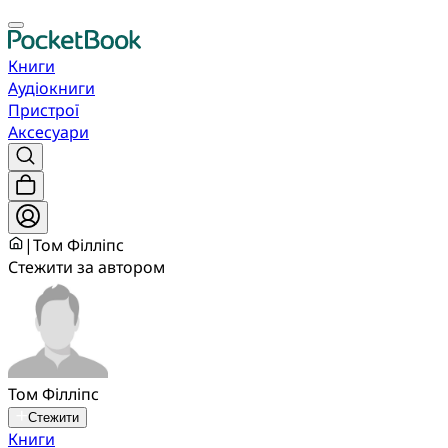
Книги
Аудіокниги
Пристрої
Аксесуари
|
Том Філліпс
Стежити за автором
Том Філліпс
Стежити
Книги