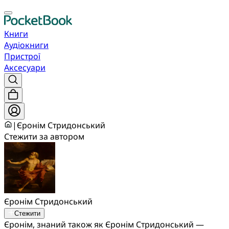
Книги
Аудіокниги
Пристрої
Аксесуари
|
Єронім Стридонський
Стежити за автором
Єронім Стридонський
Стежити
Єронім, знаний також як Єронім Стридонський —