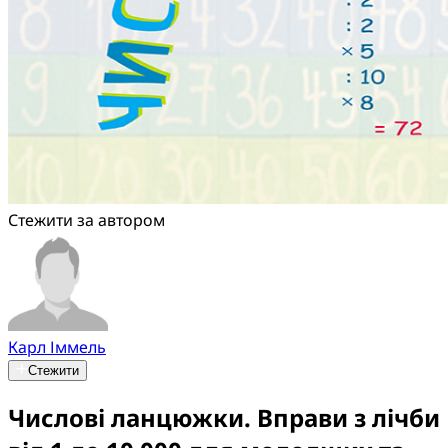
Стежити за автором
Карл Іммель
Стежити
Числові ланцюжки. Вправи з лічби