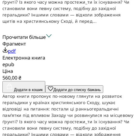
ґрунті? Із якого часу можна простежи_ти їх існування? Чи
становили вони певну систему, подібну до західної
геральдики? Іншими словами — відколи зображення
щитів на християнському Сході, й перед...
Прочитати більше
Фрагмент
pdf
Електронна книга
epub
Ціна
560,00 ₴
Додати в кошик
Додати до списку бажань
Автор книги пропонує по-новому глянути на розвиток
геральдики у країнах християнського Сходу, шукає
відповіді на питання: постали ці ранньогеральдичні
пам’ятки під впливом Заходу чи розвинулися на місцевому
ґрунті? Із якого часу можна простежи_ти їх існування? Чи
становили вони певну систему, подібну до західної
геральдики? Іншими словами — відколи зображення