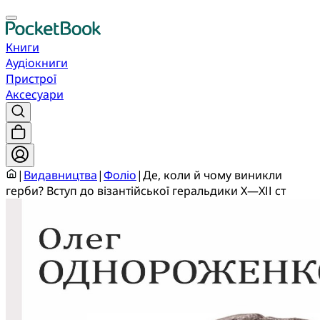
Книги
Аудіокниги
Пристрої
Аксесуари
|
Видавництва
|
Фоліо
|
Де, коли й чому виникли
герби? Вступ до візантійської геральдики Х—ХІІ ст