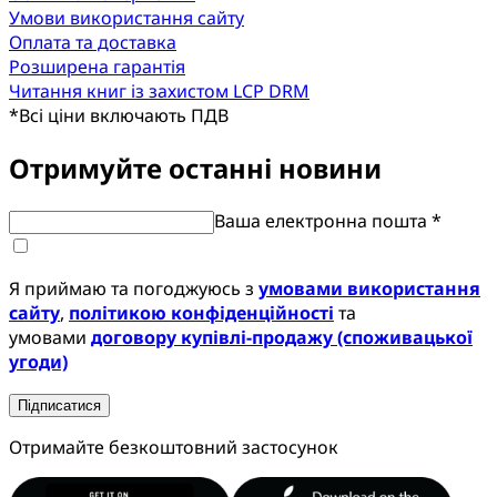
Умови використання сайту
Оплата та доставка
Розширена гарантія
Читання книг із захистом LCP DRM
*
Всі ціни включають ПДВ
Отримуйте останні новини
Ваша електронна пошта *
Я приймаю та погоджуюсь з
умовами використання
сайту
,
політикою конфіденційності
та
умовами
договору купівлі-продажу (споживацької
угоди)
Підписатися
Отримайте безкоштовний застосунок