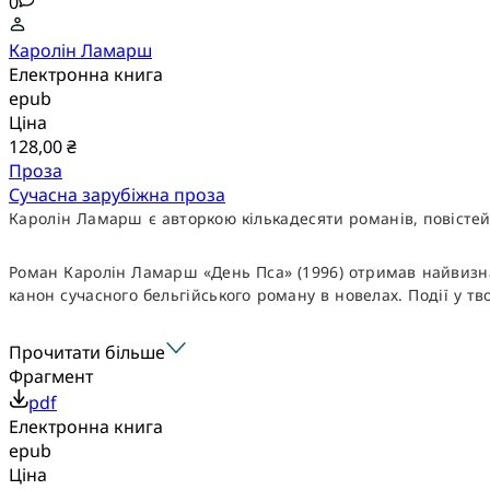
0
Каролін Ламарш
Електронна книга
epub
Ціна
128,00 ₴
Проза
Сучасна зарубіжна проза
Каролін Ламарш є авторкою кількадесяти романів, повістей, 
Роман Каролін Ламарш «День Пса» (1996) отримав найвизнач
канон сучасного бельгійського роману в новелах. Події у тв
Прочитати більше
Фрагмент
pdf
Електронна книга
epub
Ціна