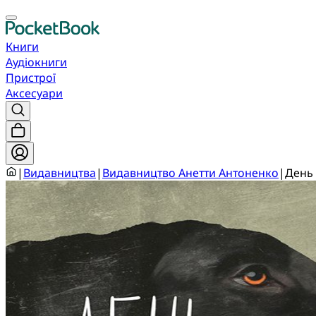
Книги
Аудіокниги
Пристрої
Аксесуари
|
Видавництва
|
Видавництво Анетти Антоненко
|
День