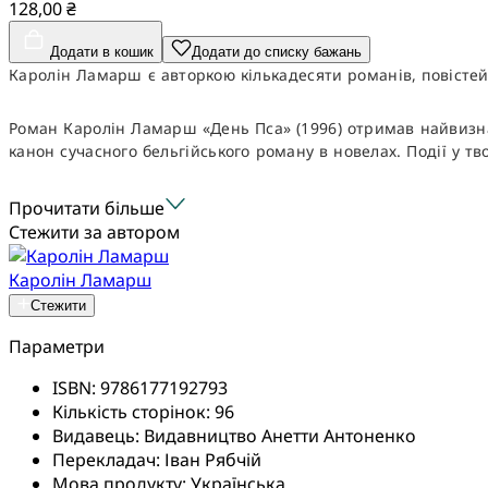
128,00 ₴
Додати в кошик
Додати до списку бажань
Каролін Ламарш є авторкою кількадесяти романів, повістей, 
Роман Каролін Ламарш «День Пса» (1996) отримав найвизнач
канон сучасного бельгійського роману в новелах. Події у тв
Прочитати більше
Стежити за автором
Каролін Ламарш
Стежити
Параметри
ISBN:
9786177192793
Кількість сторінок:
96
Видавець:
Видавництво Анетти Антоненко
Перекладач:
Іван Рябчій
Мова продукту:
Українська