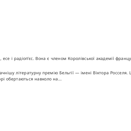
есе і радіоп’єс. Вона є членом Королівської академії француз
нішу літературну премію Бельгії — імені Віктора Росселя. 
орі обертаються навколо на...