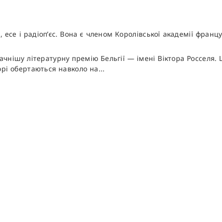
есе і радіоп’єс. Вона є членом Королівської академії француз
нішу літературну премію Бельгії — імені Віктора Росселя. 
орі обертаються навколо на...