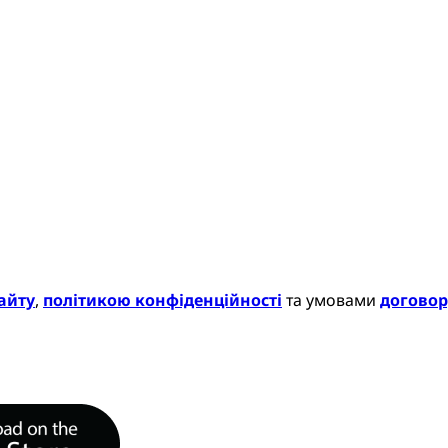
айту
,
політикою конфіденційності
та умовами
договор