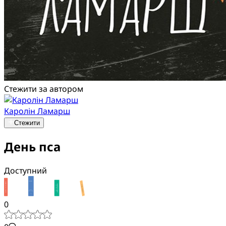
Стежити за автором
Каролін Ламарш
Стежити
День пса
Доступний
0