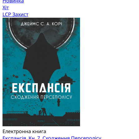
Новинка
Хіт
LCP Захист
Електронна книга
Експансія. Кн. 7. Сходження Персеполісу