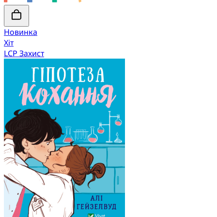
Новинка
Хіт
LCP Захист