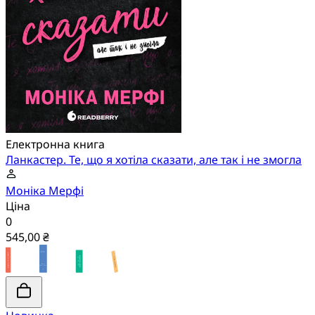
Електронна книга
Ланкастер. Те, що я хотіла сказати, але так і не змогла
Моніка Мерфі
Ціна
0
545,00 ₴