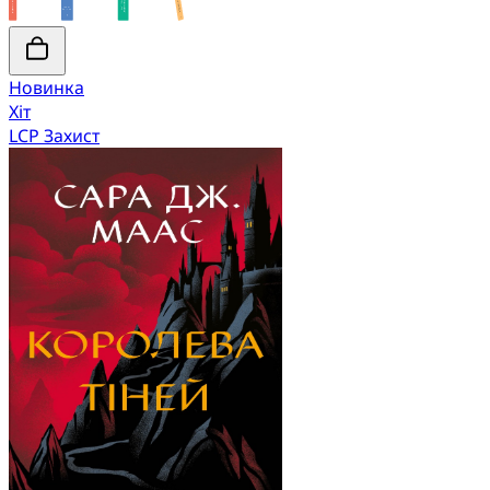
Новинка
Хіт
LCP Захист