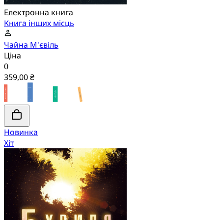
Електронна книга
Книга інших місць
Чайна М'євіль
Ціна
0
359,00 ₴
Новинка
Хіт